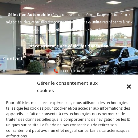
Sélection Automobile
c’est
:
des véhicules 0 km d’importation à prix
négociés, des véhicules d’occasion particuliers & utilitaires récents à prix
réduits, des voitures faiblement kilométrés.
Découvrir tous nos véhicules d’occasion
Contact
03 80 10 04 00
Gérer le consentement aux
selecauto@orange.fr
cookies
atelier@selectionautomobile.fr
Pour offrir les meilleures expériences, nous utilisons des technologies
telles que les cookies pour stocker et/ou accéder aux informations des
1C Rue de la Plucharde, 21110 Bretenière
appareils. Le fait de consentir à ces technologies nous permettra de
traiter des données telles que le comportement de navigation ou les ID
uniques sur ce site. Le fait de ne pas consentir ou de retirer son
Mentions légales
consentement peut avoir un effet négatif sur certaines caractéristiques
et fonctions.