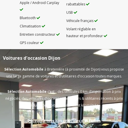
Apple / Android Carplay
rabattables
USB
Bluetooth
Véhicule français
Climatisation
Volant réglable en
Entretien constructeur
hauteur et profondeur
GPS couleur
Voitures d'occasion Dijon
Sélection Automobile
à Bretenière (à proximité de Dijon) vous propose
une large gamme de voitures et d’utilitaires d’occasion toutes marques.
Sélection Automobile
c’est
:
des véhicules 0 km d’importation à prix
négociés, des véhicules d’occasion particuliers & utilitaires récents à prix
réduits, des voitures faiblement kilométrés.
Découvrir tous nos véhicules d’occasion