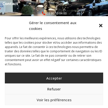
Contact
03 80 10 04 00
Gérer le consentement aux
selecauto@orange.fr
cookies
atelier@selectionautomobile.fr
Pour offrir les meilleures expériences, nous utilisons des technologies
telles que les cookies pour stocker et/ou accéder aux informations des
1C Rue de la Plucharde, 21110 Bretenière
appareils. Le fait de consentir à ces technologies nous permettra de
traiter des données telles que le comportement de navigation ou les ID
uniques sur ce site. Le fait de ne pas consentir ou de retirer son
Mentions légales
consentement peut avoir un effet négatif sur certaines caractéristiques
et fonctions.
Politique de confidentialité
Politique de cookies (UE)
Accepter
Site réalisé par VBAUDRY – Création, refonte et maintenance de
Refuser
site internet à Dijon
Voir les préférences