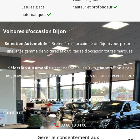
Essuies glace
hauteur et profondeur
automatiques
Voitures d'occasion Dijon
Sélection Automobile
à Bretenière (à proximité de Dijon) vous propose
une large gamme de voitures et d’utilitaires d’occasion toutes marques.
Sélection Automobile
c’est
:
des véhicules 0 km d’importation à prix
négociés, des véhicules d’occasion particuliers & utilitaires récents à prix
réduits, des voitures faiblement kilométrés.
Découvrir tous nos véhicules d’occasion
Contact
03 80 10 04 00
Gérer le consentement aux
selecauto@orange.fr