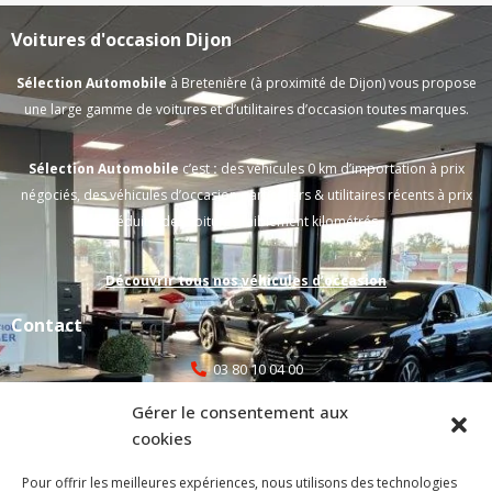
Voitures d'occasion Dijon
Sélection Automobile
à Bretenière (à proximité de Dijon) vous propose
une large gamme de voitures et d’utilitaires d’occasion toutes marques.
Sélection Automobile
c’est
:
des véhicules 0 km d’importation à prix
négociés, des véhicules d’occasion particuliers & utilitaires récents à prix
réduits, des voitures faiblement kilométrés.
Découvrir tous nos véhicules d’occasion
Contact
03 80 10 04 00
Gérer le consentement aux
selecauto@orange.fr
cookies
atelier@selectionautomobile.fr
Pour offrir les meilleures expériences, nous utilisons des technologies