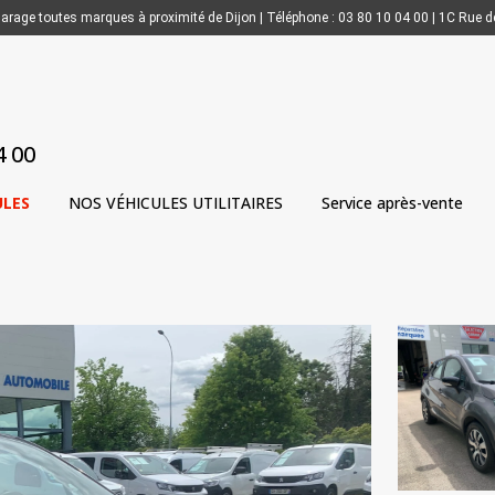
arage toutes marques à proximité de Dijon | Téléphone : 03 80 10 04 00 | 1C Rue d
4 00
ULES
NOS VÉHICULES UTILITAIRES
Service après-vente