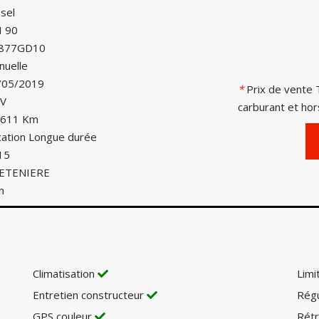
sel
I 90
877GD10
nuelle
/05/2019
*
Prix de vente T
CV
carburant et hors
 611 Km
cation Longue durée
15
ETENIERE
n
Climatisation
Limi
Entretien constructeur
Régu
GPS couleur
Rétr