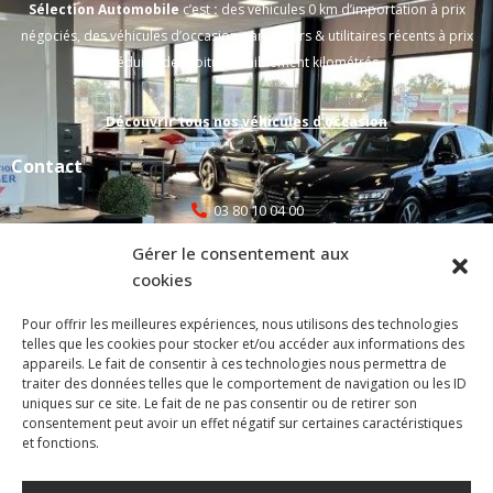
Sélection Automobile
c’est
:
des véhicules 0 km d’importation à prix
négociés, des véhicules d’occasion particuliers & utilitaires récents à prix
réduits, des voitures faiblement kilométrés.
Découvrir tous nos véhicules d’occasion
Contact
03 80 10 04 00
Gérer le consentement aux
selecauto@orange.fr
cookies
atelier@selectionautomobile.fr
Pour offrir les meilleures expériences, nous utilisons des technologies
telles que les cookies pour stocker et/ou accéder aux informations des
1C Rue de la Plucharde, 21110 Bretenière
appareils. Le fait de consentir à ces technologies nous permettra de
traiter des données telles que le comportement de navigation ou les ID
uniques sur ce site. Le fait de ne pas consentir ou de retirer son
Mentions légales
consentement peut avoir un effet négatif sur certaines caractéristiques
et fonctions.
Politique de confidentialité