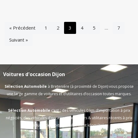
« Précédent
1
2
3
4
5
…
7
Suivant »
Voitures d'occasion Dijon
Sélection Automobile
à Bretenière (à proximité de Dijon) vous propose
une large gamme de voitures et d’utilitaires d’occasion toutes marques.
Sélection Automobile
c’est
:
des véhicules 0 km d’importation à prix
négociés, des véhicules d’occasion particuliers & utilitaires récents à prix
réduits, des voitures faiblement kilométrés.