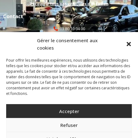
Découvrir tous nos véhicules d’occasion
Contact
03 80 10 04 00
Gérer le consentement aux
selecauto@orange.fr
cookies
atelier@selectionautomobile.fr
Pour offrir les meilleures expériences, nous utilisons des technologies
telles que les cookies pour stocker et/ou accéder aux informations des
1C Rue de la Plucharde, 21110 Bretenière
appareils. Le fait de consentir à ces technologies nous permettra de
traiter des données telles que le comportement de navigation ou les ID
uniques sur ce site. Le fait de ne pas consentir ou de retirer son
Mentions légales
consentement peut avoir un effet négatif sur certaines caractéristiques
et fonctions.
Politique de confidentialité
Politique de cookies (UE)
Accepter
Site réalisé par VBAUDRY – Création, refonte et maintenance de
Refuser
site internet à Dijon