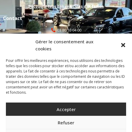
Découvrir tous nos véhicules d’occasion
Contact
03 80 10 04 00
Gérer le consentement aux
selecauto@orange.fr
cookies
atelier@selectionautomobile.fr
Pour offrir les meilleures expériences, nous utilisons des technologies
telles que les cookies pour stocker et/ou accéder aux informations des
1C Rue de la Plucharde, 21110 Bretenière
appareils. Le fait de consentir à ces technologies nous permettra de
traiter des données telles que le comportement de navigation ou les ID
uniques sur ce site. Le fait de ne pas consentir ou de retirer son
Mentions légales
consentement peut avoir un effet négatif sur certaines caractéristiques
et fonctions.
Politique de confidentialité
Politique de cookies (UE)
Accepter
Site réalisé par VBAUDRY – Création, refonte et maintenance de
Refuser
site internet à Dijon