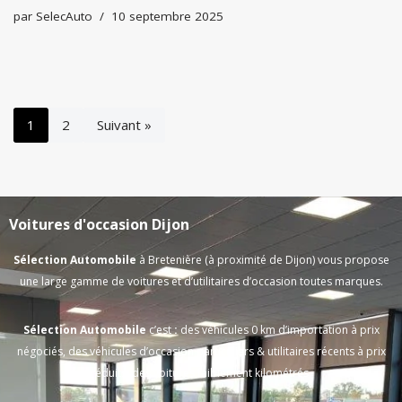
par
SelecAuto
10 septembre 2025
1
2
Suivant »
Voitures d'occasion Dijon
Sélection Automobile
à Bretenière (à proximité de Dijon) vous propose
une large gamme de voitures et d’utilitaires d’occasion toutes marques.
Sélection Automobile
c’est
:
des véhicules 0 km d’importation à prix
négociés, des véhicules d’occasion particuliers & utilitaires récents à prix
réduits, des voitures faiblement kilométrés.